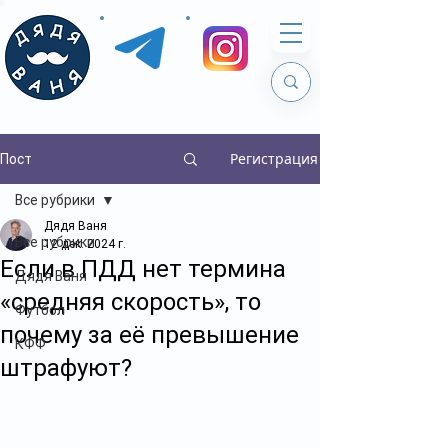
Регистрация
Пост
Все рубрики
Дядя Ваня
Все рубрики
12 дек. 2024 г.
Если в ПДД нет термина
Дядя Ваня
«средняя скорость», то
Футбол
почему за её превышение
КФФ
штрафуют?