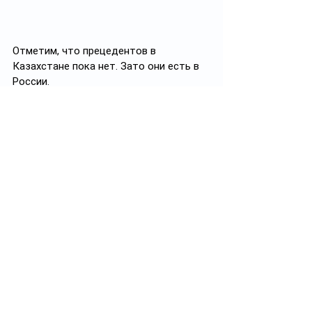
Отметим, что прецедентов в 
Казахстане пока нет. Зато они есть в 
России.
Вообще, понятие средней скорости 
применяется во многих странах мира. 
Как правило, фиксация проводится на 
трассах, где даже теоретически 
нельзя воспользоваться объездом, 
например, в тоннелях. В Германии на 
огороженных автобанах, а в Испании 
на дорогах, где единственная 
возможность съехать с неё, это 
нырнуть в пропасть. То есть 
юридических коллизий не существует 
и в законах прописано, что местом 
нарушения считается последняя 