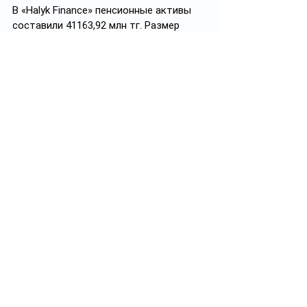
В «Halyk Finance» пенсионные активы 
составили 41163,92 млн тг. Размер 
начисленного инвестиционного дохода 
с начала 2024 составил 5118,28 млн тг. 
Доходность пенсионных активов 
составила 15,41%.
Подписывайтесь на Черный лебедь, 
рак и щука
#пенсионка
#ЕНПФ
Смотреть все
Похожие посты