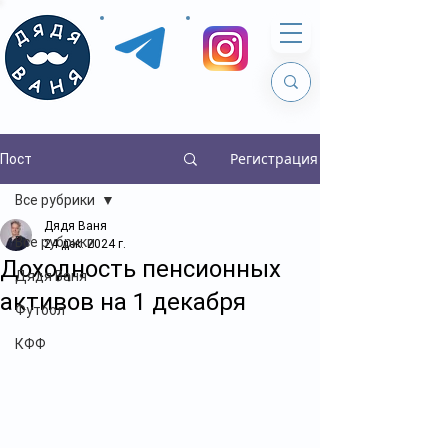
Регистрация
Пост
Все рубрики
Дядя Ваня
Все рубрики
24 дек. 2024 г.
Доходность пенсионных
Дядя Ваня
активов на 1 декабря
Футбол
КФФ