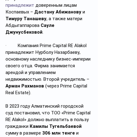
принадлежит
 доверенным лицам 
Коспаевых – 
Дастану Абижанову
 и 
Тимуру Танашеву
, а также матери 
Абдыгаппарова 
Сауле 
Джунусбековой
.
·         Компания Prime Capital RE Alakol 
принадлежит Нурболу Назарбаеву, 
основному наследнику бизнес-империи 
своего отца. Фирма занимается 
арендой и управлением 
недвижимостью. Второй учредитель – 
Арман Рахманов
 (через Prime Capital 
Real Estate).
В 2023 году Алматинский городской 
суд постановил, что ТОО «Prime Capital 
RE Alakol» должно выплатить в пользу 
гражданки 
Камилы Тугельбаевой 
сумму в размере 
306 млн тенге
 и 