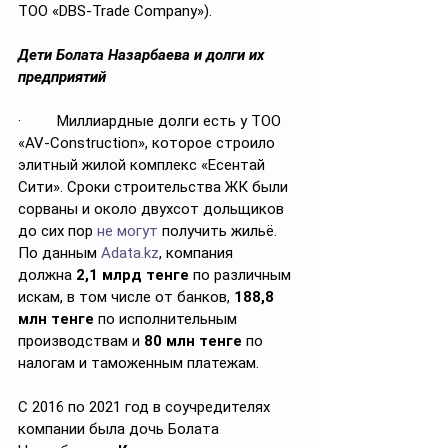
ТОО «DBS-Trade Company»).
Дети Болата Назарбаева и долги их 
предприятий
·         Миллиардные долги есть у ТОО 
«AV-Construction», которое строило 
элитный жилой комплекс «Есентай 
Сити». Сроки строительства ЖК были 
сорваны и около двухсот дольщиков 
до сих пор 
не могут
 получить жильё. 
По данным 
Adata.kz
, компания 
должна
 2,1 млрд тенге
 по различным 
искам, в том числе от банков, 
188,8 
млн тенге
 по исполнительным 
производствам и 
80 млн тенге
 по 
налогам и таможенным платежам.
С 2016 по 2021 год в соучредителях 
компании была дочь Болата 