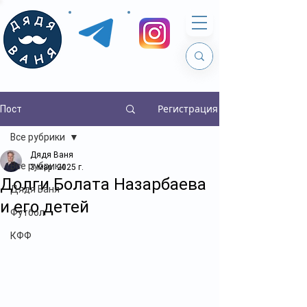
Регистрация
Пост
Все рубрики
Дядя Ваня
Все рубрики
3 мар. 2025 г.
Долги Болата Назарбаева
Дядя Ваня
и его детей
Футбол
КФФ