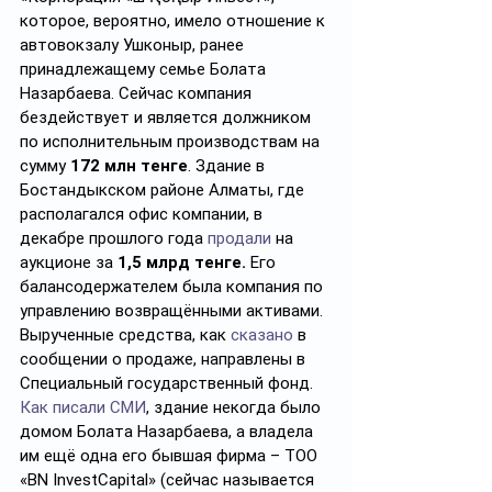
которое, вероятно, имело отношение к 
автовокзалу Ушконыр, ранее 
принадлежащему семье Болата 
Назарбаева. Сейчас компания 
бездействует и является должником 
по исполнительным производствам на 
сумму 
172 млн
тенге
. Здание в 
Бостандыкском районе Алматы, где 
располагался офис компании, в 
декабре прошлого года 
продали
 на 
аукционе за 
1,5 млрд тенге.
 Его 
балансодержателем была компания по 
управлению возвращёнными активами. 
Вырученные средства, как 
сказано
 в 
сообщении о продаже, направлены в 
Специальный государственный фонд. 
Как писали СМИ
, здание некогда было 
домом Болата Назарбаева, а владела 
им ещё одна его бывшая фирма – ТОО 
«BN InvestCapital» (сейчас называется 