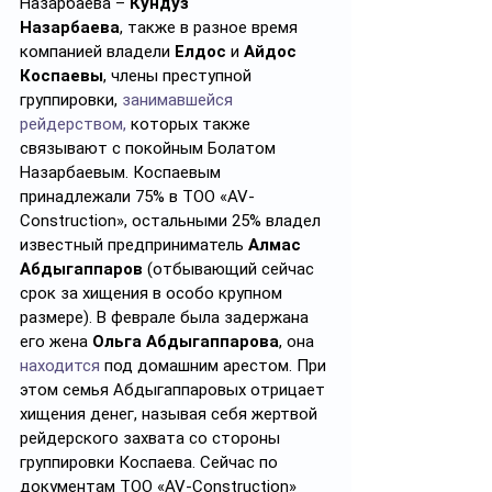
Назарбаева – 
Кундуз 
Назарбаева
, также в разное время 
компанией владели 
Елдос 
и
 Айдос 
Коспаевы
, члены преступной 
группировки, 
занимавшейся 
рейдерством,
 которых также 
связывают с покойным Болатом 
Назарбаевым. Коспаевым 
принадлежали 75% в ТОО «AV-
Construction», остальными 25% владел 
известный предприниматель 
Алмас 
Абдыгаппаров
 (отбывающий сейчас 
срок за хищения в особо крупном 
размере). В феврале была задержана 
его жена 
Ольга Абдыгаппарова
, она 
находится
 под домашним арестом. При 
этом семья Абдыгаппаровых отрицает 
хищения денег, называя себя жертвой 
рейдерского захвата со стороны 
группировки Коспаева. Сейчас по 
документам ТОО «AV-Construction» 