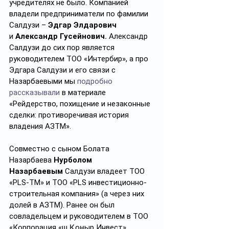
учредителях не было. Компанией 
владели предприниматели по фамилии 
Салдузи – 
Эдгар Элдарович 
и
 Александр Гусейнович. 
Александр 
Салдузи до сих пор является 
руководителем ТОО «Интербир», а про 
Эдгара Салдузи и его связи с 
Назарбаевыми мы 
подробно 
рассказывали
 в материале 
«Рейдерство, похищение и незаконные 
сделки: противоречивая история 
владения АЗТМ».
Совместно с сыном Болата 
Назарбаева 
Нурболом 
Назарбаевым
 Салдузи владеет ТОО 
«PLS-TM» и ТОО «PLS инвестиционно-
строительная компания» (а через них 
долей в АЗТМ). Ранее он был 
совладельцем и руководителем в ТОО 
«Корпорация «Үш Қоңыр Инвест», 