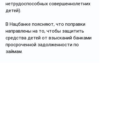
нетрудоспособных совершеннолетних 
детей).
В Нацбанке поясняют, что поправки 
направлены на то, чтобы защитить 
средства детей от взысканий банками 
просроченной задолженности по 
займам.
Напомним, ранее телеграм-канал Ayel 
рассказывал 
 ударит ли по детям 
отмена всеобщего декларирования 
для физических лиц в Казахстане, а 
также 
писал
 про то как защитить свои 
права при разводе.
#закон
#развод
#алименты
#право
✅ Подписывайтесь на 
https://t.me/ayel_kz