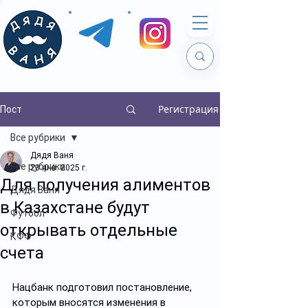
Регистрация
Пост
Все рубрики
Дядя Ваня
Все рубрики
23 янв. 2025 г.
Для получения алиментов
Дядя Ваня
в Казахстане будут
Футбол
открывать отдельные
КФФ
счета
Нацбанк подготовил постановление, 
которым вносятся изменения в 