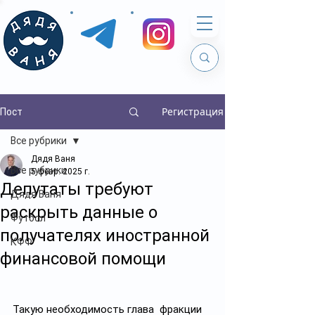
Регистрация
Пост
Все рубрики
Дядя Ваня
Все рубрики
5 февр. 2025 г.
Депутаты требуют
Дядя Ваня
раскрыть данные о
Футбол
получателях иностранной
КФФ
финансовой помощи
Такую необходимость глава  фракции 