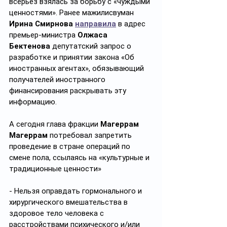
всерьез взялась за борьбу с «чуждыми 
ценностями». Ранее мажилисвуман 
Ирина Смирнова 
направила
 в адрес 
премьер-министра 
Олжаса 
Бектенова
 депутатский запрос о 
разработке и принятии закона «Об 
иностранных агентах», обязывающий 
получателей иностранного 
финансирования раскрывать эту 
информацию.
А сегодня глава фракции 
Магеррам 
Магеррам
 потребовал запретить 
проведение в стране операций по 
смене пола, ссылаясь на «культурные и 
традиционные ценности»
- Нельзя оправдать гормонального и 
хирургического вмешательства в 
здоровое тело человека с 
расстройствами психического и/или 