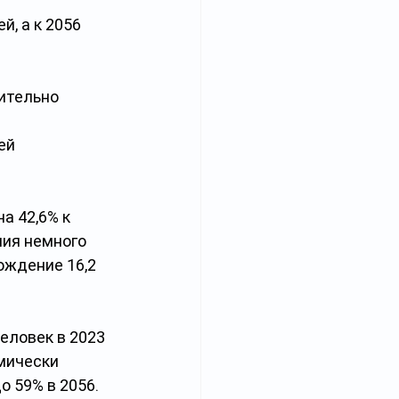
, а к 2056 
ительно 
ей 
 42,6% к 
ния немного 
ождение 16,2 
еловек в 2023 
мически 
о 59% в 2056.