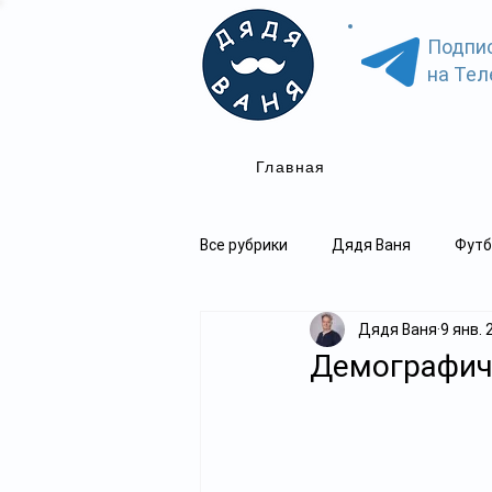
Подпи
на Тел
Главная
Все рубрики
Дядя Ваня
Футб
Дядя Ваня
9 янв. 
Демографиче