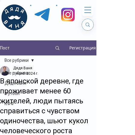
Регистрация
Пост
Все рубрики
Дядя Ваня
Все рубрики
1 нояб. 2024 г.
В японской деревне, где
Дядя Ваня
проживает менее 60
Футбол
жителей, люди пытаясь
КФФ
справиться с чувством
одиночества, шьют кукол
человеческого роста