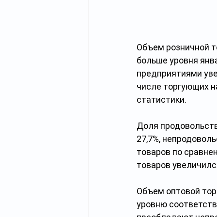
Объем розничной то
больше уровня янв
предприятиями уве
числе торгующих на
статистики.
Доля продовольств
27,7%, непродовол
товаров по сравне
товаров увеличился
Объем оптовой торг
уровню соответств