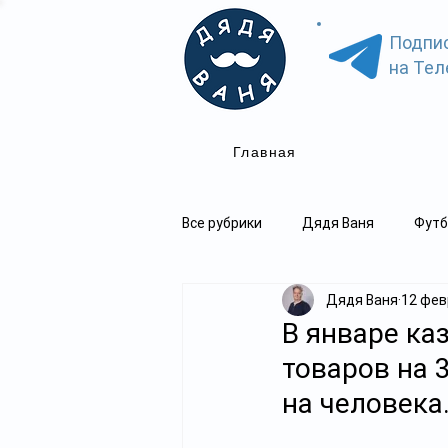
Подпи
на Тел
Главная
Все рубрики
Дядя Ваня
Футб
Дядя Ваня
12 февр
В январе ка
товаров на 3
на человека