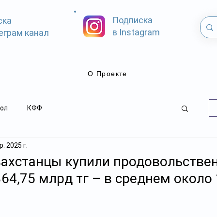
Подписка
ска
в Instagram
еграм канал
О Проекте
ол
КФФ
. 2025 г.
захстанцы купили продовольстве
64,75 млрд тг – в среднем около 
.