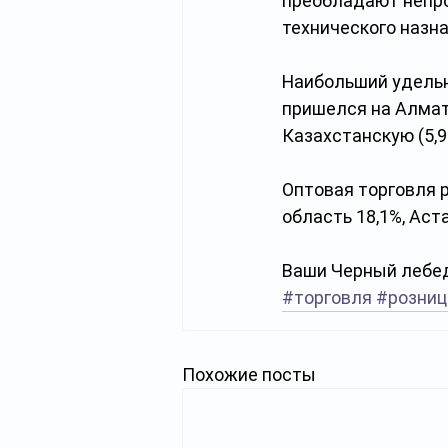
преобладают непро
технического назна
Наибольший удельн
пришелся на Алматы
Казахстанскую (5,9
Оптовая торговля 
область 18,1%, Аст
Ваши Черный лебед
#торговля
#розни
Похожие посты