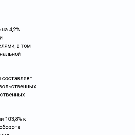
на 4,2% 
и 
лями, в том 
нальной 
 составляет 
овольственных 
ьственных 
и 103,8% к 
оборота 