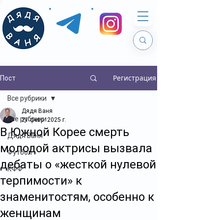
Регистрация
Пост
Все рубрики
Дядя Ваня
Все рубрики
21 февр. 2025 г.
В Южной Корее смерть
Дядя Ваня
молодой актрисы вызвала
Футбол
дебаты о «жесткой нулевой
КФФ
терпимости» к
знаменитостям, особенно к
женщинам