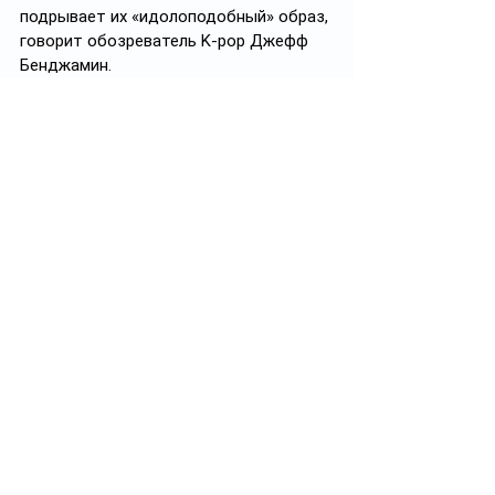
подрывает их «идолоподобный» образ, 
говорит обозреватель K-pop Джефф 
Бенджамин.
Он противопоставляет это индустрии 
развлечений на Западе, где 
противоречия и скандалы иногда даже 
«придают звёздам рок-н-ролльный 
лоск».
«Хотя никто не радуется, когда 
голливудскую знаменитость 
арестовывают за вождение в 
нетрезвом виде (под воздействием 
алкоголя или наркотиков) или 
отправляют в тюрьму за серьёзные 
преступления, это не обязательно 
означает конец карьеры», — говорит 
он.