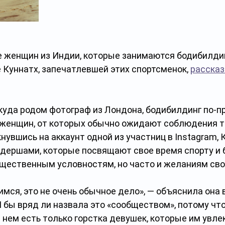
е женщин из Индии, которые занимаются бодибилдин
 Куннатх, запечатлевшей этих спортсменок, 
рассказ
ткуда родом фотограф из Лондона, бодибилдинг по-п
 женщин, от которых обычно ожидают соблюдения т
нувшись на аккаунт одной из участниц в Instagram, 
дершами, которые посвящают свое время спорту и 
бщественным условностям, но часто и желаниям сво
имся, это не очень обычное дело», — объяснила она
Я бы вряд ли назвала это «сообществом», потому что
в нем есть только горстка девушек, которые им увле