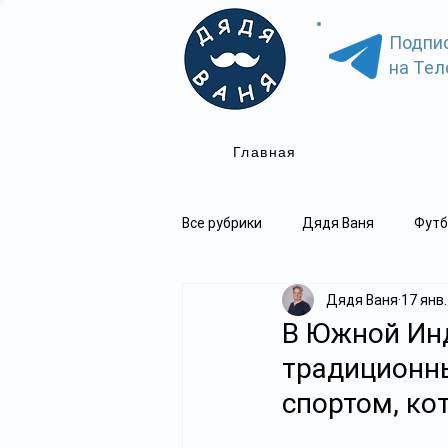
Подпи
на Тел
Главная
Все рубрики
Дядя Ваня
Футб
Дядя Ваня
17 янв.
В Южной Ин
традиционн
спортом, ко