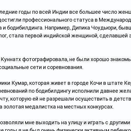
следние годы по всей Индии все большее число жен
 достигли профессионального статуса в Международ
 и бодибилдинга. Например, Дипика Чоудьюри, быв
ог, стала первой индийской женщиной, сделавшей э
Куннатх фотографировала, не были хорошо знакомы,
 социальные сети и соревнования.
ики Кумар, которая живет в городе Кочи в штате Ке
ревнований по бодибилдингу исполнили давнее жела
ту, которую ей не разрешали осуществить в детств
на золотая медалистка на местных конкурсах.
озволяли мне выходить на улицу и играть с другими
е годы я не был очень физически активным ребенком