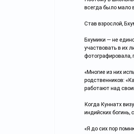
всегда было мало в
Став взрослой, Бху
Бхумики — не един
участвовать в их л
фотографировала, 
«Многие из них ис
родственников: «Ка
работают над свои
Когда Куннатх виз
индийских богинь, 
«Я до сих пор помн