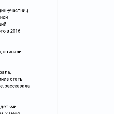
щин-участниц 
ной 
ший 
то в 2016 
 но знали 
рала, 
ние стать 
е, рассказала 
 детьми. 
. У меня 