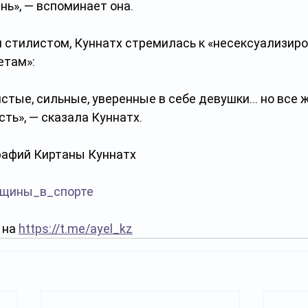
ь», — вспоминает она. 
 стилистом, Куннатх стремилась к «несексуализиро
етам»:
стые, сильные, уверенные в себе девушки... но все ж
сть», — сказала Куннатх. 
рафий Киртаны Куннатх 
щины_в_спорте
на 
https://t.me/ayel_kz