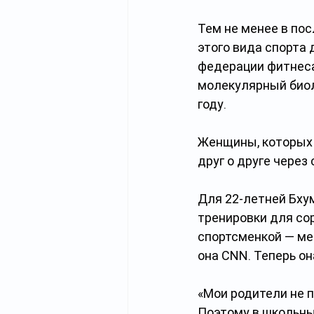
Тем не менее в по
этого вида спорта
федерации фитнеса
молекулярный биол
году. 
Женщины, которых 
друг о друге через
Для 22-летней Бхум
тренировки для со
спортсменкой — меч
она CNN. Теперь о
«Мои родители не п
Поэтому в школьны