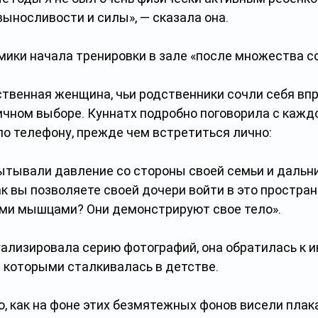
ыносливости и силы», — сказала она.
мики начала тренировки в зале «после множества сс
ственная женщина, чьи родственники сочли себя впр
ичном выборе. Куннатх подробно поговорила с каждой
по телефону, прежде чем встретиться лично:
пытывали давление со стороны своей семьи и дальни
к вы позволяете своей дочери войти в это пространс
ми мышцами? Они демонстрируют свое тело».
уализировала серию фотографий, она обратилась к и
с которыми сталкивалась в детстве. 
ю, как на фоне этих безмятежных фонов висели плак