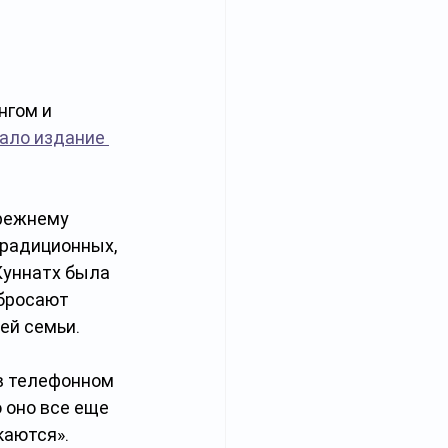
гом и 
ало издание 
режнему 
радиционных, 
Куннатх была 
бросают 
ей семьи.
 в телефонном 
 оно все еще 
каются».