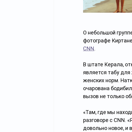
О небольшой групп
фотографе Киртане
CNN
. 
В штате Керала, о
является табу для
женских норм. Натк
очарована бодибил
вызов не только о
«Там, где мы наход
разговоре с CNN. «
довольно новое, и 