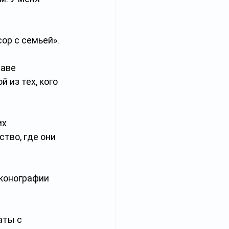
ор с семьей». 
аве 
 из тех, кого 
х 
тво, где они 
конографии 
аты с 