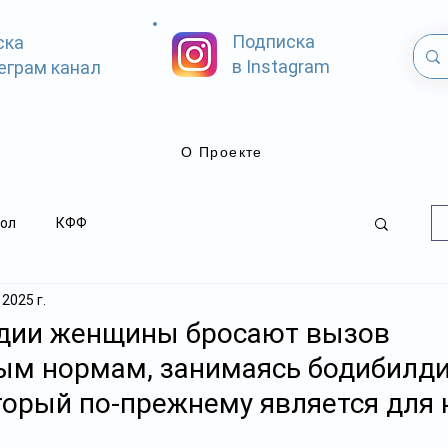
Подписка
ска
в Instagram
еграм канал
О Проекте
ол
КФФ
 2025 г.
дии женщины бросают вызов
ым нормам, занимаясь бодибилд
торый по-прежнему является для 