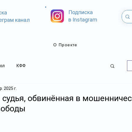
Подписка
ска
в Instagram
еграм канал
О Проекте
ол
КФФ
. 2025 г.
судья, обвинённая в мошенничес
вободы