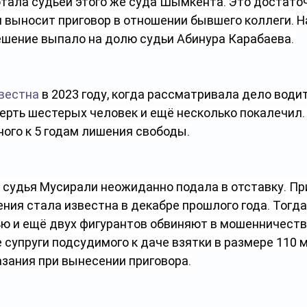
отала судьёй этого же суда Шымкента. Это достаточ
я выносит приговор в отношении бывшего коллеги. На
ешение выпало на долю судьи Абинура Карабаева. 
вестна
 в 2023 году, когда рассматривала дело водит
ерть шестерых человек и ещё несколько покалечил. 
ного к 5 годам лишения свободы.
а судья Мусирали неожиданно подала в отставку. Пр
ия стала известна в декабре прошлого года. Тогда
ью и ещё двух фигурантов обвиняют в мошенничеств
супруги подсудимого к даче взятки в размере 110 м
азания при вынесении приговора.