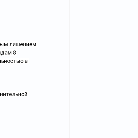
ным лишением 
одам 8 
ьностью в 
нительной 