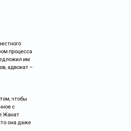
вестного 
ром процесса 
едложил им 
ов, адвокат –
том, чтобы 
нное с 
е Жанат 
что она даже 