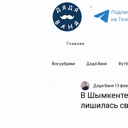
Подпи
на Тел
Главная
Все рубрики
Дядя Ваня
Футб
Дядя Ваня
13 февр
В Шымкенте 
лишилась с