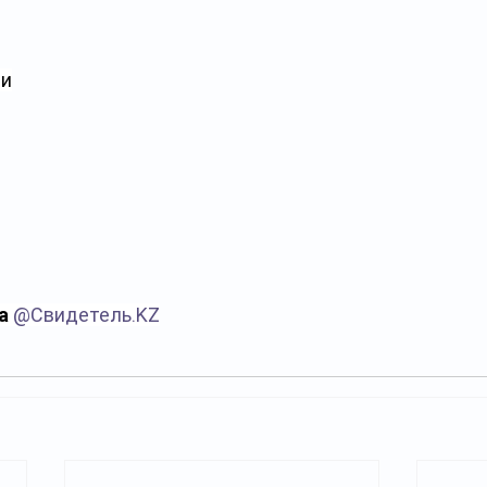
ди
а 
@
Свидетель.KZ