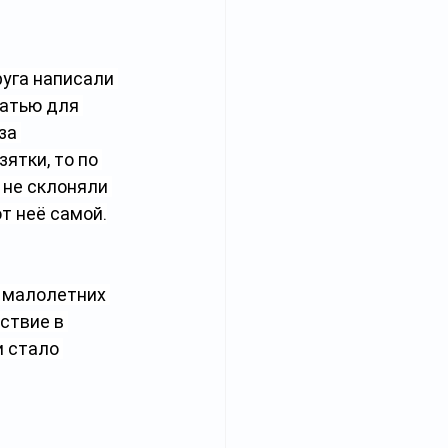
руга написали 
татью для 
за 
ятки, то по 
 не склоняли 
т неё самой.
 малолетних 
ствие в 
 стало 