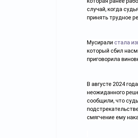
которая ранее раб
случай, когда судь
принять трудное р
Мусирали 
стала из
который сбил насм
приговорила винов
В августе 2024 год
неожиданного решен
сообщили, что суд
подстрекательстве 
смягчение ему нак