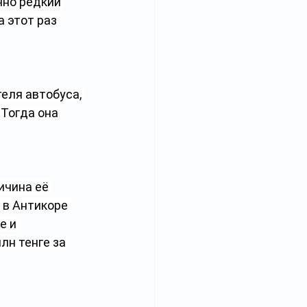
но редкий 
 этот раз 
еля автобуса, 
Тогда она 
ичина её 
 в Антикоре 
е и 
лн тенге за 