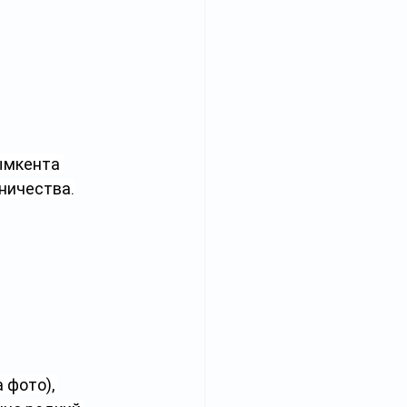
ымкента 
ничества.
фото), 