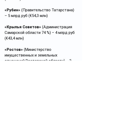
«Рубин»
 (Правительство Татарстана) 
– 5 млрд руб (€54,3 млн)
«Крылья Советов»
 (Администрация 
Самарской области 74 %) – 4 млрд руб 
(€43,4 млн)
«Ростов»
 (Министерство 
имущественных и земельных 
отношений Ростовской области) – 3 
млрд руб (€32,6 млн)
«Акрон»
 (ГК «Акрон Холдинг») – 2,5 
млрд руб (€27,1 млн)
Фото 
@akhmatgrozny
https://t.me/uncle_Vanja
Теги: