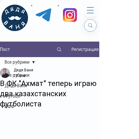
Регистрация
Пост
Все рубрики
Дядя Ваня
Все рубрики
12 янв.
В ФК "Ахмат" теперь играю
Дядя Ваня
два казахстанских
Футбол
футболиста
КФФ