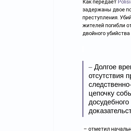
Как передаёт 
Polis
задержаны двое по
преступления. Убий
жителей погибли о
двойного убийства
– Долгое вр
отсутствия п
следственно
цепочку собы
досудебного
доказательс
 – отметил началь