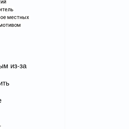
ий 
итель 
вое местных 
 мотивом 
ым из-за 
ить 
 
 