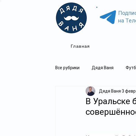
Подпи
на Тел
Главная
Все рубрики
Дядя Ваня
Футб
Дядя Ваня
3 февр.
В Уральске 
совершённое