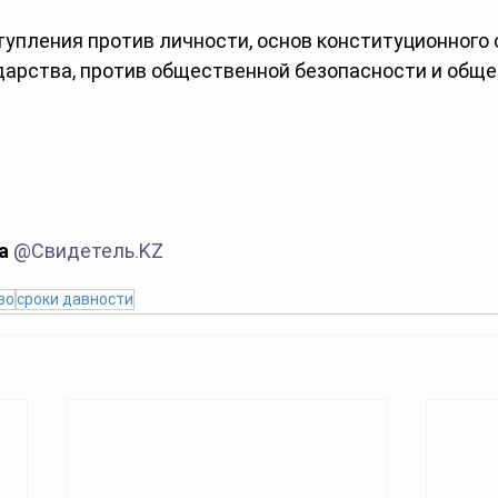
упления против личности, основ конституционного с
дарства, против общественной безопасности и обще
а 
@
Свидетель.KZ
во
сроки давности