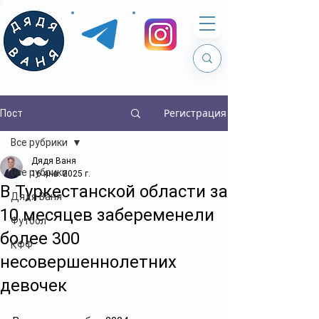
Регистрация
Пост
Все рубрики
Дядя Ваня
Все рубрики
16 янв. 2025 г.
В Туркестанской области за
Дядя Ваня
10 месяцев забеременели
Футбол
более 300
КФФ
несовершеннолетних
девочек