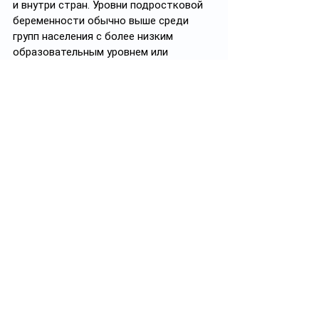
и внутри стран. Уровни подростковой 
беременности обычно выше среди 
групп населения с более низким 
образовательным уровнем или 
экономическим статусом. 
Матерям подросткового возраста (10–
19 лет) по сравнению с женщинами 20–
24 лет угрожает повышенный риск 
эклампсии, послеродового 
эндометрита и системных инфекций, а 
их дети чаще имеют низкую массу 
тела при рождении, рождаются 
недоношенными и страдают 
тяжелыми неонатальными 
заболеваниями.
Согласно оценкам, в 2023 г. 
глобальный коэффициент 
рождаемости среди девочек-
подростков в возрасте 10-14 лет 