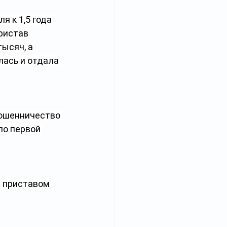
 к 1,5 года 
ристав 
ысяч, а 
ась и отдала 
мошенничество 
по первой 
и приставом 