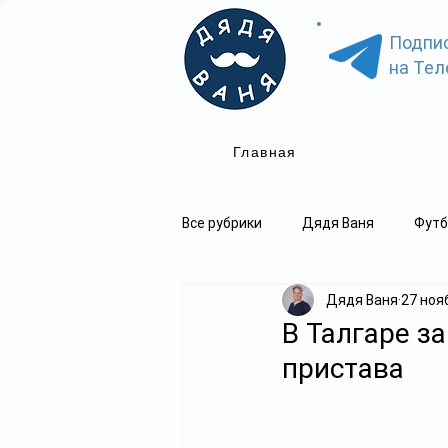
Подпи
на Тел
Главная
Все рубрики
Дядя Ваня
Футб
Дядя Ваня
27 нояб
В Талгаре з
пристава