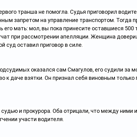
рвого транша не помогла. Судья приговорил водителя
нным запретом на управление транспортом. Тогда п
 его мать: мол, вы пока принесите оставшиеся 500 т
гчат при рассмотрении апелляции. Женщина доверил
ой суд оставил приговор в силе. 
подсудимых оказался сам Смагулов, его судили за 
о к даче взятки. Он признал себя виновным только 
судью и прокурора. Оба отрицали, что между ними 
гчении участи водителя. 