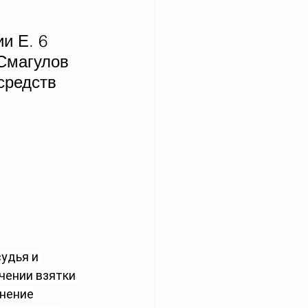
и Е. 6 
Смагулов 
средств 
удья и 
чении взятки 
нение 