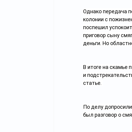
Однако передача пе
колонии с пожизне
поспешил успокоить
приговор сыну смя
деньги. Но областн
В итоге на скамье 
и подстрекательств
статье. 
По делу допросили 
был разговор о смя