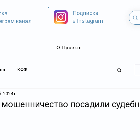
Подписка
ска
в Instagram
еграм канал
О Проекте
ол
КФФ
. 2024 г.
а мошенничество посадили судебн