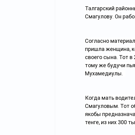
Талгарский районн
Смагулову. Он раб
Согласно материала
пришла женщина, к
своего сына. Тот в 
тому же будучи пь
Мухамедиулы.  
Когда мать водител
Смагуловым. Тот о
якобы предназначал
тенге, из них 300 