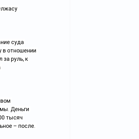
Олжасу 
ние суда 
у в отношении 
за руль, к 
 
авом 
мы. Деньги 
00 тысяч 
ьное – после. 