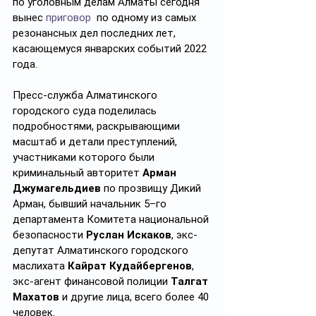
по уголовным делам Алматы сегодня 
вынес 
приговор
  по одному из самых 
резонансных дел последних лет, 
касающемуся январских событий 2022 
года.
Пресс-служба Алматинского 
городского суда поделилась 
подробностями, раскрывающими 
масштаб и детали преступлений, 
участниками которого были 
криминальный авторитет 
Арман 
Джумагельдиев
 по прозвищу Дикий 
Арман, бывший начальник 5–го 
департамента Комитета национальной 
безопасности 
Руслан Искаков
, экс-
депутат Алматинского городского 
маслихата 
Кайрат Кудайбергенов
, 
экс-агент финансовой полиции 
Талгат 
Махатов
 и другие лица, всего более 40 
человек.