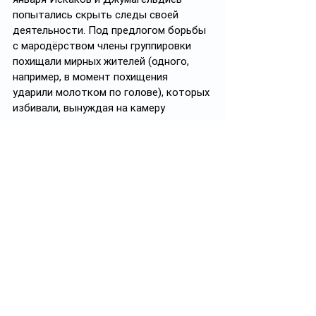
попытались скрыть следы своей 
деятельности. Под предлогом борьбы 
с мародёрством члены группировки 
похищали мирных жителей (одного, 
например, в момент похищения 
ударили молотком по голове), которых 
избивали, вынуждая на камеру 
признаваться в мнимых преступлениях. 
Всего жертвами банды стали 34 
человека, 24 из которых незаконно 
содержались в складских помещениях 
одного из предприятий Алматы.
Для того, чтобы создать себе 
надежное алиби, Дикий Арман 
инсценировал активное участие в 
восстановлении порядка: его люди 
вернули ДЧС пожарную машину, 
организовали охрану городской 
больницы №12 и раздачу продуктов. 