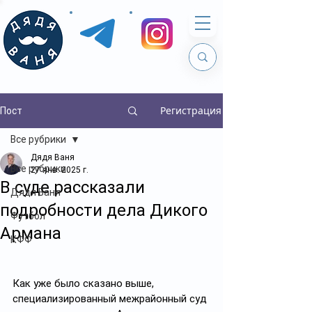
Регистрация
Пост
Все рубрики
Дядя Ваня
Все рубрики
27 янв. 2025 г.
В суде рассказали
Дядя Ваня
подробности дела Дикого
Футбол
Армана
КФФ
Как уже было сказано выше, 
специализированный межрайонный суд 