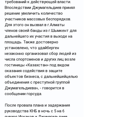
требований к действующей власти. 
Впоследствии Джумагельдиев принял 
решение увеличить количество 
участников массовых беспорядков. 
Для этого он вызвал в г.Алматы 
членов своей банды из г.Шымкент для 
дальнейшего их участия в выходе на 
площадь. Также достоверно 
установлено, что Құдайберген 
незаконно организовал сбор людей из 
числа спортсменов и других лиц возле 
гостиницы «Казахстан» под видом 
оказания содействия в защите 
объектов бизнеса, с дальнейшейцелью 
объединения с преступной группой 
Джумагельдиева», - говорится в 
сообщении горсуда.
После провала плана и задержания 
руководства КНБ в ночь с 5 на 6 
января Искаков и Джумагельдиев 