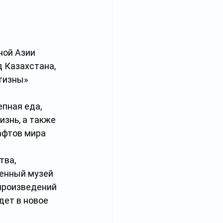
ой Азии 
 Казахстана, 
тизны» 
пная еда, 
знь, а также 
афтов мира 
ва, 
енный музей 
произведений 
дет в новое 