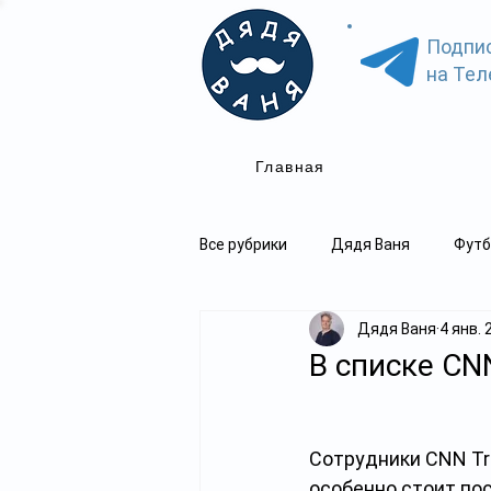
Подпи
на Тел
Главная
Все рубрики
Дядя Ваня
Футб
Дядя Ваня
4 янв. 
В списке CN
Cотрудники CNN Tra
особенно стоит пос