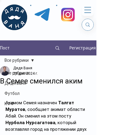
Регистрация
Пост
Все рубрики
Дядя Ваня
Все рубрики
23 дек. 2024 г.
В Семее сменился аким
Дядя Ваня
Футбол
Акимом Семея назначен 
Талгат 
КФФ
Муратов
, сообщает акимат области 
Абай. Он сменил на этом посту 
Нурбола Нурсагатова
, который 
возглавлял город на протяжении двух 