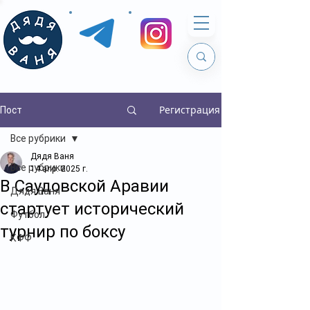
Регистрация
Пост
Все рубрики
Дядя Ваня
Все рубрики
14 апр. 2025 г.
В Саудовской Аравии
Дядя Ваня
стартует исторический
Футбол
турнир по боксу
КФФ