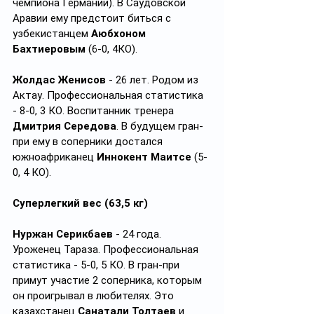
чемпиона Германии). В Саудовской 
Аравии ему предстоит биться с 
узбекистанцем 
Аюбхоном 
Бахтиеровым
 (6-0, 4КО).
Жолдас Женисов
 - 26 лет. Родом из 
Актау. Профессиональная статистика 
- 8-0, 3 КО. Воспитанник тренера 
Дмитрия Середова
. В будущем гран-
при ему в соперники достался 
южноафриканец 
Иннокент Маитсе
 (5-
0, 4 КО).
Суперлегкий вес (63,5 кг)
Нуржан Серикбаев
 - 24 года. 
Уроженец Тараза. Профессиональная 
статистика - 5-0, 5 КО. В гран-при 
примут участие 2 соперника, которым 
он проигрывал в любителях. Это 
казахстанец 
Санатали Толтаев
 и 