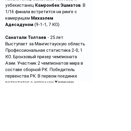
узбекистанец 
Камронбек Эшматов
. В 
1/16 финала встретится на ринге с 
камерунцем 
Михаэлем 
Адесадуном
 (9-1-1, 7 КО).
Санатали Толтаев
 - 25 лет. 
Выступает за Мангистаускую область. 
Профессиональная статистика 2-0, 1 
КО. Бронзовый призер чемпионата 
Азии. Участник 2 чемпионатов мира в 
составе сборной РК. Победитель 
первенства РК. В первом поединке 
встретится с испанцем 
Хокином 
Гарсией
 (11-1-1, 7 КО)
Средний вес (72,5 кг)
Елхан Табынбаев
 - 25 лет. Родом из 
Алматы. Профессиональная 
статистика - 8-1, 6 КО. Воспитанник 