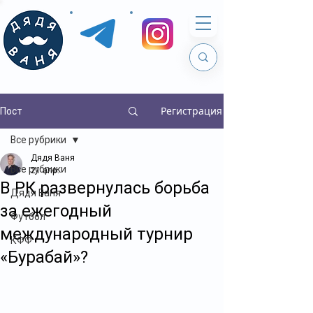
Регистрация
Пост
Все рубрики
Дядя Ваня
Все рубрики
21 апр.
В РК развернулась борьба
Дядя Ваня
за ежегодный
Футбол
международный турнир
КФФ
«Бурабай»?