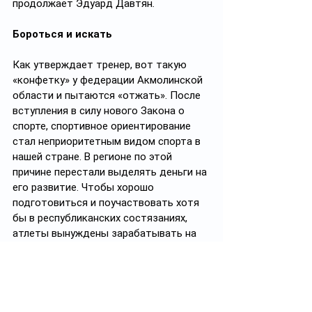
продолжает Эдуард Давтян
.
Бороться и искать
Как утверждает тренер, вот такую 
«конфетку» у федерации Акмолинской 
области и пытаются «отжать». После 
вступления в силу нового Закона о 
спорте, спортивное ориентирование 
стал неприоритетным видом спорта в 
нашей стране. В регионе по этой 
причине перестали выделять деньги на 
его развитие. Чтобы хорошо 
подготовиться и поучаствовать хотя 
бы в республиканских состязаниях, 
атлеты вынуждены зарабатывать на 
стороне.
Эдуард Давтян посетовал, что в 
Министерстве туризма и спорта РК не 
хотят вмешиваться во внутренние 