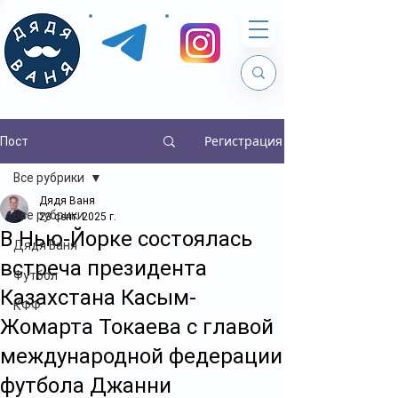
Регистрация
Пост
Все рубрики
Дядя Ваня
Все рубрики
23 сент. 2025 г.
В Нью-Йорке состоялась
Дядя Ваня
встреча президента
Футбол
Казахстана Касым-
КФФ
Жомарта Токаева с главой
международной федерации
футбола Джанни