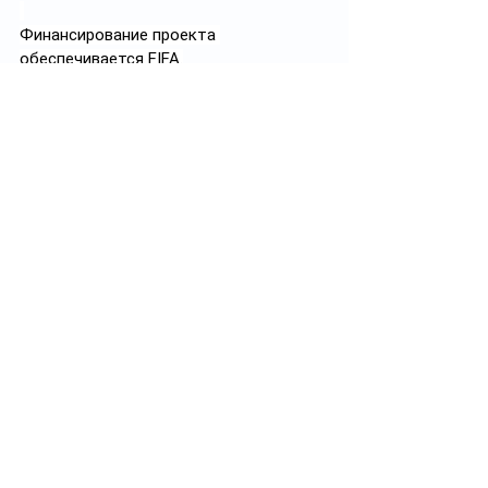
Финансирование проекта 
обеспечивается FIFA.
https://t.me/uncle_Vanja
Теги:
Футбол
КФФ
Джанни Инфантино
Касым-Жомарт Токаев
Дядя Ваня
КФФ
Футбол
Смотреть все
Похожие посты