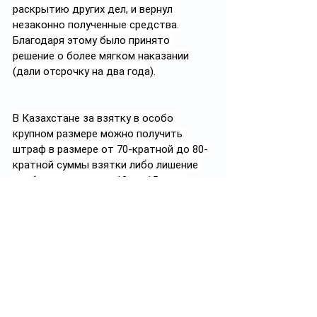
раскрытию других дел, и вернул 
незаконно полученные средства. 
Благодаря этому было принято 
решение о более мягком наказании 
(дали отсрочку на два года).
В Казахстане за взятку в особо 
крупном размере можно получить 
штраф в размере от 70-кратной до 80-
кратной суммы взятки либо лишение 
свободы на срок от 10 до 15лет с 
конфискацией имущества, с 
пожизненным лишением права 
занимать определённые должности 
или заниматься определённой 
деятельностью.