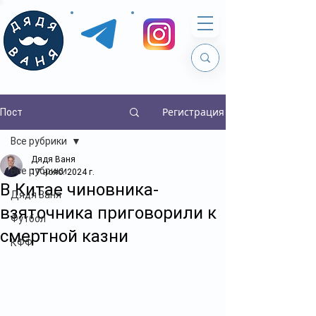
Регистрация
Пост
Все рубрики
Дядя Ваня
Все рубрики
17 нояб. 2024 г.
В Китае чиновника-
Дядя Ваня
взяточника приговорили к
Футбол
смертной казни
КФФ