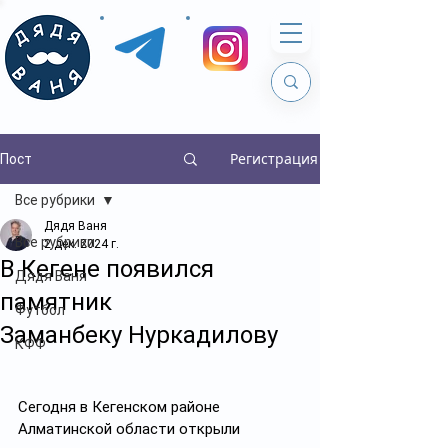
Регистрация
Пост
Все рубрики
Дядя Ваня
Все рубрики
2 дек. 2024 г.
В Кегене появился
Дядя Ваня
памятник
Футбол
Заманбеку Нуркадилову
КФФ
Сегодня в Кегенском районе 
Алматинской области открыли 