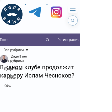
Регистрация
Пост
Все рубрики
Дядя Ваня
Все рубрики
1 июн.
В каком клубе продолжит
Дядя Ваня
карьеру Ислам Чесноков?
Футбол
КФФ