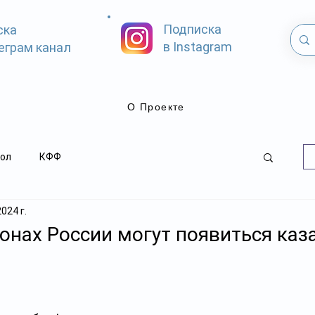
Подписка
ска
в Instagram
еграм канал
О Проекте
ол
КФФ
2024 г.
ионах России могут появиться каз