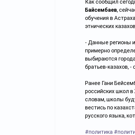
Как сообщил сегод
Байсембаев
, сейч
обучения в Астраха
этнических казахов
- Данные регионы и
примерно определе
выбираются города,
братьев-казахов, -
Ранее Гани Бейсем
российских школ в
словам, школы буду
вестись по казахс
русского языка, ко
#политика
#полит