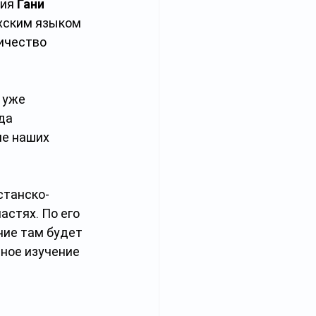
ия 
Гани 
хским языком 
ичество 
 уже 
да 
ше наших 
станско-
стях. По его 
ние там будет 
ное изучение 