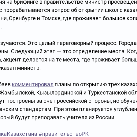
ня на брифинге в правительстве министр просвещен
ас прорабатывается вопрос об открытии школ с каза
ни, Оренбурге и Томске, где проживает большое кол
.
зучаются. Это целый переговорный процесс. Города
ны. Следующий этап — это определение места. Ког
 акцент делается на те места, где проживает боль
 сказал министр.
баев 
комментировал
 планы по открытию трех казах
 Жамбылской, Кызылординской и Туркестанской обла
т построены за счет российской стороны, но обуче
танским стандартам. При этом планируется углублен
торый будут преподавать учителя из России.
икаКазахстана
#правительствоРК