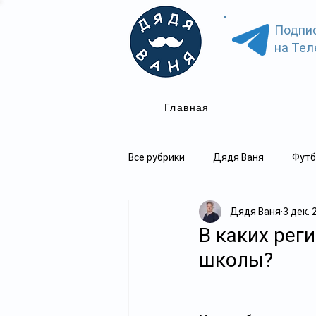
Подпи
на Тел
Главная
Все рубрики
Дядя Ваня
Футб
Дядя Ваня
3 дек. 
В каких рег
школы?