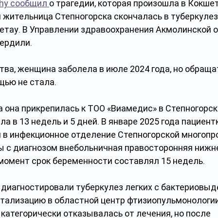
ýhy сообщил 
о трагедии, которая произошла в Кокшет
 жительница Степногорска скончалась в туберкулез
етау. В Управлении здравоохранения Акмолинской о
ердили. 
ва, женщина заболела в июле 2024 года, но обращат
ью не стала.
а она прикрепилась к ТОО «Виамедис» в Степногорске,
а в 13 недель и 5 дней. В январе 2025 года пациент
 в инфекционное отделение Степногорской многопр
ы с диагнозом внебольничная правосторонняя нижн
 момент срок беременности составлял 15 недель.
диагностировали туберкулез легких с бактериовыде
итализацию в областной центр фтизиопульмонологии
категорически отказывалась от лечения, но после 