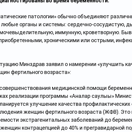
диагностированы во время беременности.
атические патологии» обычно объединяют различны
любые органы и системы: сердечно-сосудистую, ды
мочевыделительную, иммунную, кроветворную. Быв
риобретенными, хроническими или острыми, инфек
туацию Минздрав заявил о намерении «улучшить ка
ин фертильного возраста»:
 совершенствования медицинской помощи беременн
ках реализации программы «Аналар саулығы» Минис
ланируется улучшение качества профилактических 
людения женщин фертильного возраста (ЖФВ). Это 
мости экстрагенитальных заболеваний до беремен
 женщин контрацепцией до 40% и прегравидарной по