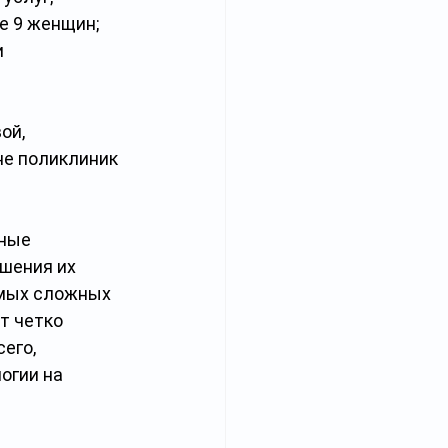
е 9 женщин; 
 
ой, 
не поликлиник 
ные 
шения их 
амых сложных 
т четко 
его, 
огии на 