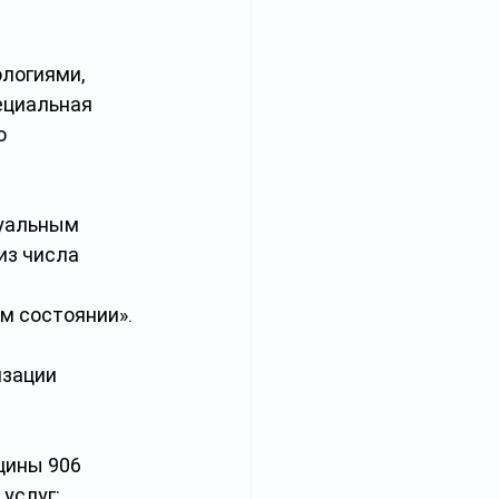
логиями, 
циальная 
о 
уальным 
з числа 
м состоянии».
зации 
цины 906 
услуг; 