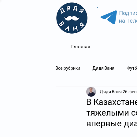
Подпи
на Тел
Главная
Все рубрики
Дядя Ваня
Футб
Дядя Ваня
26 февр
В Казахстан
тяжелыми с
впервые ди