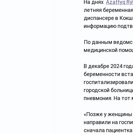
На днях  
Azattyq R
летняя беременная
диспансере в Кокш
информацию подтв
По данным ведомст
медицинской помощ
В декабре 2024 год
беременности встал
госпитализировали
городской больниц
пневмония. На тот
«Позже у женщины 
направили на госп
сначала пациентка 