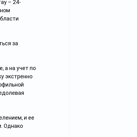
ау – 24-
ном 
бласти 
ься за 
 а на учет по 
ку экстренно 
офильной 
едолевая 
лением, и ее 
. Однако 