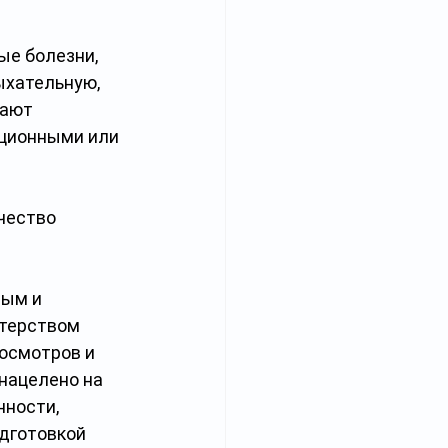
е болезни, 
хательную, 
ают 
ционными или 
чество 
ым и 
терством 
осмотров и 
нацелено на 
ности, 
дготовкой 