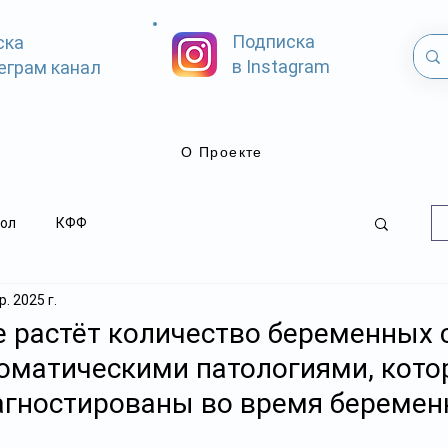
Подписка
ска
в Instagram
еграм канал
О Проекте
ол
КФФ
. 2025 г.
е растёт количество беременных 
оматическими патологиями, кото
агностированы во время беремен