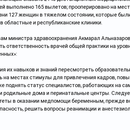
ей выполнено 165 вылетов; прооперировано на мест
зни 127 женщин в тяжелом состоянии, которые были
в областные и республиканские клиники.
овам министра здравоохранения Акмарал Альназаров
ть ответственность врачей общей практики на уров
енных»:
ия их навыков и знаний пересмотреть образователь
ь на местах стимулы для привлечения кадров, повы
же поднять статус специалистов, работающих на с
ши родильные дома и перинатальные центры. Следуе
теты в оказании медпомощи беременным, прежде вс
пасность, решить вопросы реанимации и анестезиол