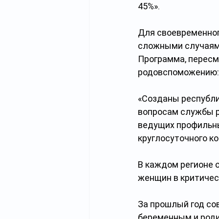
45%».
Для своевременног
сложными случаям
Программа, пересм
родовспоможению:
«Созданы республи
вопросам службы р
ведущих профильны
круглосуточного к
В каждом регионе 
женщин в критичес
За прошлый год со
беременным и роди