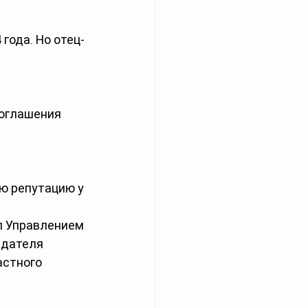
года. Но отец-
 оглашения 
ю репутацию у 
-
л Управлением 
дателя 
астного 