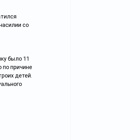
атился 
насилии со 
ку было 11 
 по причине 
роих детей. 
ального 