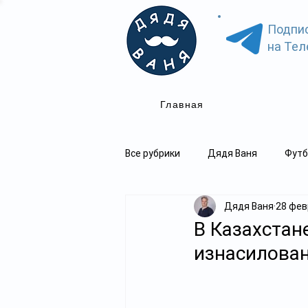
Подпи
на Тел
Главная
Все рубрики
Дядя Ваня
Футб
Дядя Ваня
28 февр
В Казахстан
изнасилован