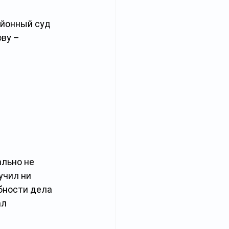
айонный суд 
ву – 
льно не 
чил ни 
бности дела 
л 