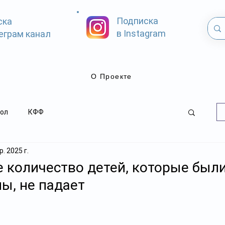
Подписка
ска
в Instagram
еграм канал
О Проекте
ол
КФФ
. 2025 г.
е количество детей, которые был
ы, не падает