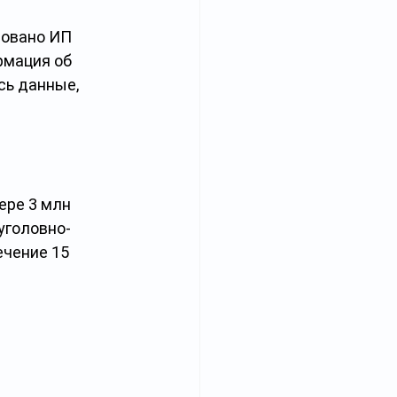
овано ИП 
рмация об 
сь данные, 
ере 3 млн 
уголовно-
чение 15 