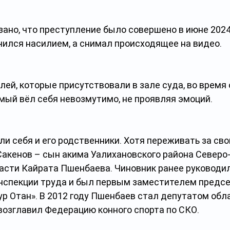
но, что преступление было совершено в июне 2024 
чился насилием, а снимал происходящее на видео. 
ей, которые присутствовали в зале суда, во время
ый вёл себя невозмутимо, не проявляя эмоций. 
ли себя и его родственники. Хотя переживать за сво
Сакенов – сын акима Уалихановского района Северо
асти Кайрата Пшенбаева. Чиновник ранее руководи
нспекции труда и был первым заместителем предсе
р Отан». В 2012 году Пшенбаев стал депутатом обл
возглавил Федерацию конного спорта по СКО.