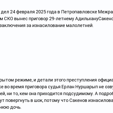
х дел 24 февраля 2025 года в Петропавловске Межр
м СКО вынес приговор 29-летнему АдильхануСакено
заключения за изнасилование малолетней.
крытом режиме, и детали этого преступления официа
е во время приговора судья Ерлан Нуршарып не озву
й, ни то, кем она приходится подсудимому. А подро
т повергнуть в шок, потому что Сакенов изнасилова
нюю дочь.