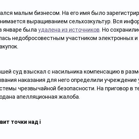
ался малым бизнесом. На его имя было зарегистрир
 занимается выращиванием сельхозкультур. Вся инфо
в январе была 
удалена из источников
.
 Но сохранили
лась недобросовестным участником электронных и 
акупок.
вшей суд взыскал с насильника компенсацию в разм
ывания наказания для него определили учреждение 
стемы чрезвычайной безопасности. На приговор в те
одана апелляционная жалоба.
вит точки над i