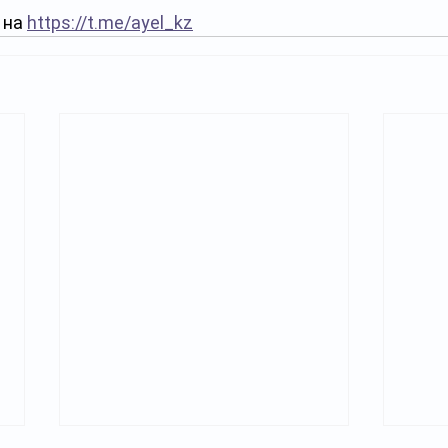
на 
https://t.me/ayel_kz