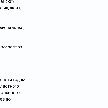
анских 
дык, жент, 
ые палочки, 
 возрастов — 
к пяти годам 
ластного 
головного 
ее по 