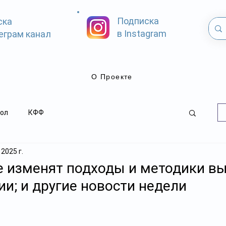
Подписка
ска
в Instagram
еграм канал
О Проекте
ол
КФФ
 2025 г.
е изменят подходы и методики в
и; и другие новости недели