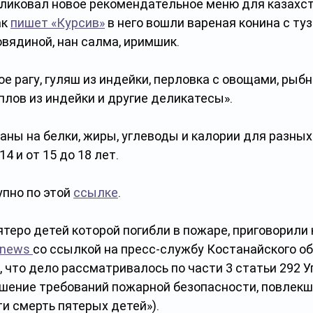
ликовал новое рекомендательное меню для казахст
к 
пишет «Курсив»
 в него вошли вареная конина с туз
говядиной, нан салма, иримшик. 
е рагу, гуляш из индейки, перловка с овощами, рыбн
плов из индейки и другие деликатесы». 
ны на белки, жиры, углеводы и калории для разных
 14 и от 15 до 18 лет.
пно по этой 
ссылке
. 
ятеро детей которой погибли в пожаре, приговорили 
inews 
со ссылкой на пресс-службу Костанайского об
 что дело рассматривалось по части 3 статьи 292 У
ушение требований пожарной безопасности, повлекш
и смерть пятерых детей»).