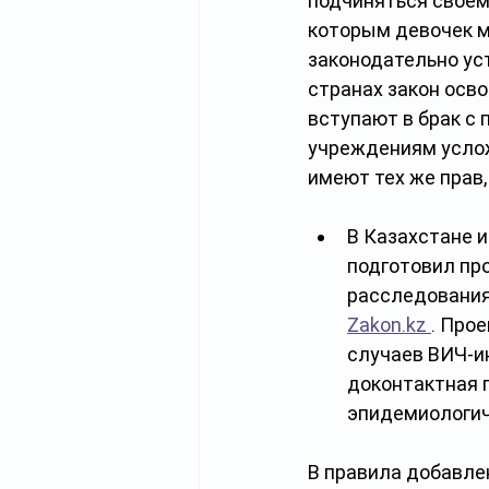
подчиняться своему
которым девочек м
законодательно уст
странах закон осво
вступают в брак с
учреждениям услож
имеют тех же прав,
В Казахстане 
подготовил про
расследования
Zakon.kz 
. Про
случаев ВИЧ-и
доконтактная 
эпидемиологич
В правила добавле