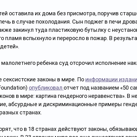
тей оставила их дома без присмотра, поручив старш
печь в случае похолодания. Сын поджег в печи дрова,
также закинул туда пластиковую бутылку с неустан
о пламя вспыхнуло и переросло в пожар. В результа
детей».
 малолетнего ребенка суд отсрочил исполнение нак
 сексистские законы в мире. По 
информации издани
oundation) 
опубликовал 
отчет под названием «50 с
конов в мире: картина гендерного неравенства». В н
е, абсурдные и дискриминационные примеры генде
разных странах. 
орят, что в 18 странах действуют законы, обязыва