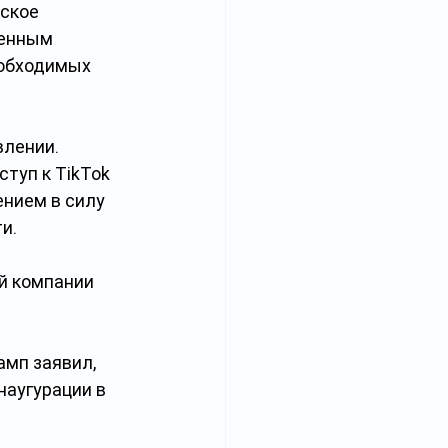
ское 
енным 
обходимых 
влении. 
ступ к TikTok 
нием в силу 
и.
й компании 
мп заявил, 
наугурации в 