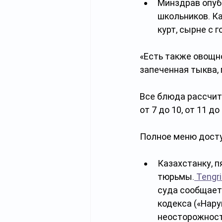
Минздрав опуб
школьников. Ка
курт, сырне с 
«Есть также овощно
запеченная тыква, 
Все блюда рассчита
от 7 до 10, от 11 до
Полное меню досту
Казахстанку, п
тюрьмы.
 Tengr
суда сообщает,
кодекса («Нар
неосторожност