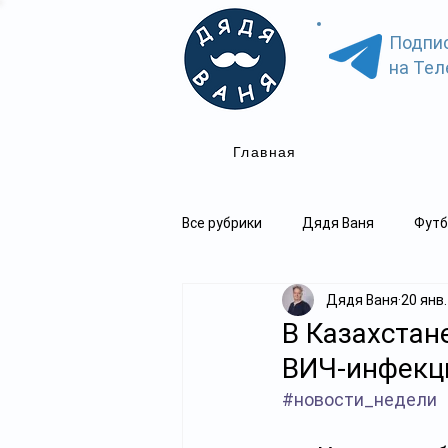
Подпи
на Тел
Главная
Все рубрики
Дядя Ваня
Футб
Дядя Ваня
20 янв.
В Казахстан
ВИЧ-инфекци
#новости_недели