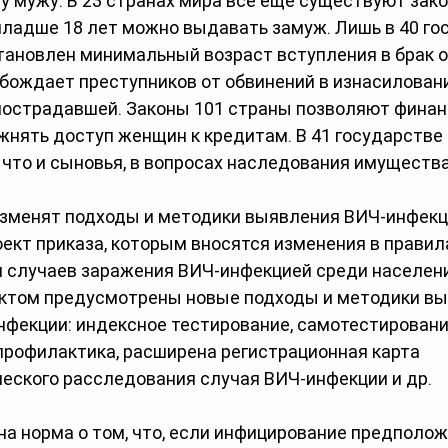
 мужу. В 23 странах мира все еще существуют зако
ладше 18 лет можно выдавать замуж. Лишь в 40 го
ановлен минимальный возраст вступления в брак от 
бождает преступников от обвинений в изнасиловани
 пострадавшей. Законы 101 страны позволяют фина
нять доступ женщин к кредитам. В 41 государстве 
 что и сыновья, в вопросах наследования имущества
изменят подходы и методики выявления ВИЧ-инфекц
ект приказа, которым вносятся изменения в правил
 случаев заражения ВИЧ-инфекцией среди населени
ектом предусмотрены новые подходы и методики вы
нфекции: индексное тестирование, самотестирование
профилактика, расширена регистрационная карта 
еского расследования случая ВИЧ-инфекции и др.
на норма о том, что, если инфицирование предполож