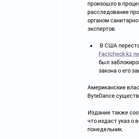
произошло в проце
расследование про
органом санитарно
экспертов. 
 В США переста
Factcheck.kz п
был заблокиро
закона о его 
Американские влас
ByteDance существ
Издание также соо
что издаст указ о 
понедельник. 