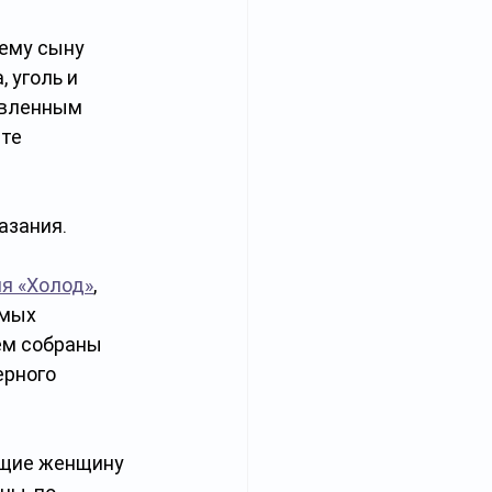
ему сыну 
 уголь и 
овленным 
те 
азания. 
я «Холод»
, 
амых 
ем собраны 
рного 
ющие женщину 