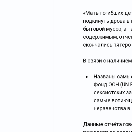
«Мать погибших де
подкинуть дрова в 
бытовой мусор, а 
содержимым, отчег
скончались пятеро 
В связи с наличием
Названы самые
Фонд ООН (UN F
сексистских за
самые вопиющи
неравенства в 
Данные отчёта гов