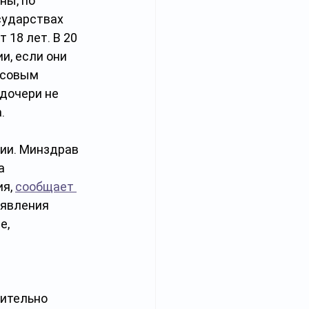
ны, по 
сударствах 
18 лет. В 20 
и, если они 
нсовым 
дочери не 
.
ии. Минздрав 
а 
я, 
сообщает 
явления 
, 
ительно 