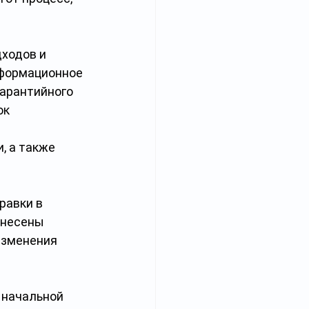
ходов и 
нформационное 
арантийного 
к 
 а также 
равки в 
внесены 
изменения 
 начальной 