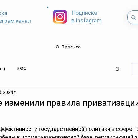
Подписка
ска
в Instagram
еграм канал
О Проекте
ол
КФФ
. 2024 г.
е изменили правила приватизаци
эффективности государственной политики в сфере п
белы в нормативно-правовой базе, регулирующей эт