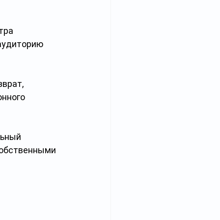
тра 
аудиторию 
врат, 
нного 
ьный 
собственными 