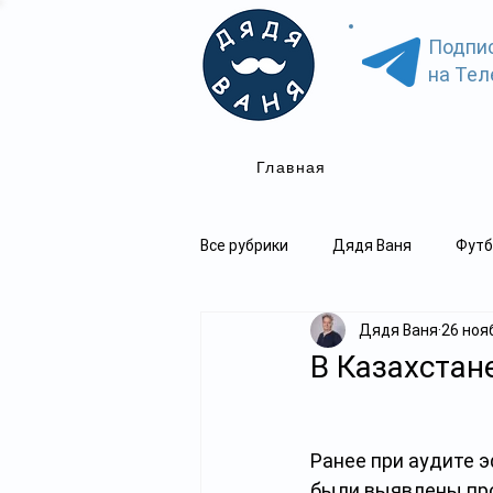
Подпи
на Тел
Главная
Все рубрики
Дядя Ваня
Футб
Дядя Ваня
26 нояб
В Казахстан
Ранее при аудите 
были выявлены про