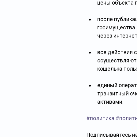
цены объекта п
после публикац
госимущества 
через интернет
все действия с
осуществляютс
кошелька поль
единый операт
транзитный сче
активами.
#политика
#полит
Подписывайтесь на