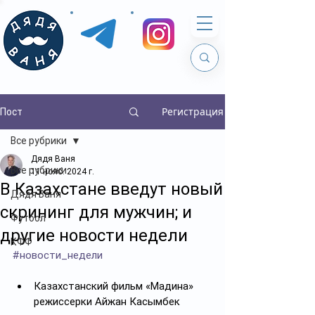
Регистрация
Пост
Все рубрики
Дядя Ваня
Все рубрики
11 нояб. 2024 г.
В Казахстане введут новый
Дядя Ваня
скрининг для мужчин; и
Футбол
другие новости недели
КФФ
#новости_недели
Казахстанский фильм «Мадина» 
режиссерки Айжан Касымбек 