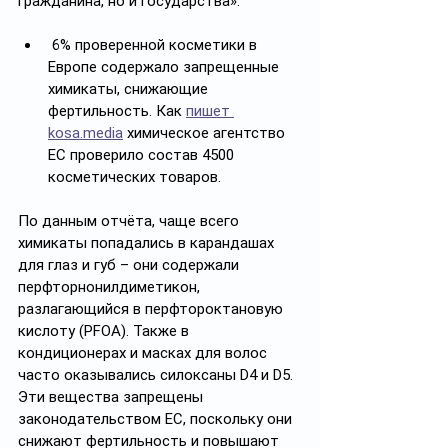
гражданина, но и государства». 
 6% проверенной косметики в 
Европе содержало запрещенные 
химикаты, снижающие 
фертильность. Как 
пишет 
kosa.media
 химическое агентство 
ЕС проверило состав 4500 
косметических товаров.
По данным отчёта, чаще всего 
химикаты попадались в карандашах 
для глаз и губ – они содержали 
перфторнонилдиметикон, 
разлагающийся в перфтороктановую 
кислоту (PFOA). Также в 
кондиционерах и масках для волос 
часто оказывались силоксаны D4 и D5. 
Эти вещества запрещены 
законодательством ЕС, поскольку они 
снижают фертильность и повышают 