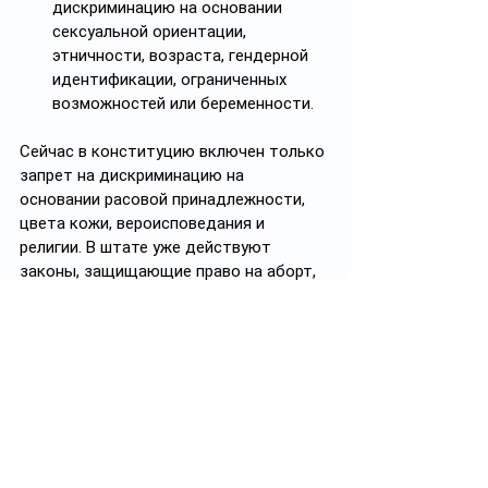
дискриминацию на основании 
сексуальной ориентации, 
этничности, возраста, гендерной 
идентификации, ограниченных 
возможностей или беременности. 
Сейчас в конституцию включен только 
запрет на дискриминацию на 
основании расовой принадлежности, 
цвета кожи, вероисповедания и 
религии. В штате уже действуют 
законы, защищающие право на аборт, 
но поправка в конституцию усложнит 
возможность отменить эти меры в 
будущем.
В Казахстане введут новый 
скрининг для мужчин во всех 
поликлиниках. Как 
рассказывает 
informburo.kz
 со ссылкой на главу 
здравоохранения Акмарал 