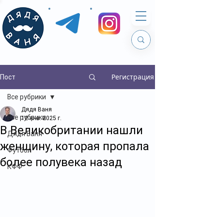
Регистрация
Пост
Все рубрики
Дядя Ваня
Все рубрики
12 янв. 2025 г.
В Великобритании нашли
Дядя Ваня
женщину, которая пропала
Футбол
более полувека назад
КФФ