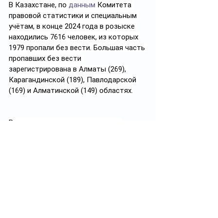
В Казахстане, по 
данным
 Комитета 
правовой статистики и специальным 
учётам, в конце 2024 года в розыске 
находились 7616 человек, из которых 
1979 пропали без вести. Большая часть 
пропавших без вести 
зарегистрирована в Алматы (269), 
Карагандинской (189), Павлодарской 
(169) и Алматинской (149) областях.
В различных случаях чаще всего 
исчезают мужчины в возрасте 30-49 
лет (77%). Уехавших из дома и не 
вернувшихся – 1436 и заблудившихся 
на машине – 74, уехавших с работы – 32 
человека.