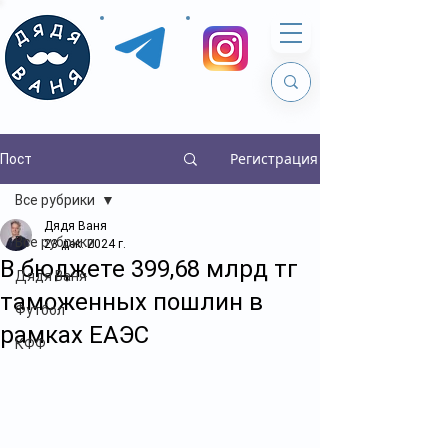
Регистрация
Пост
Все рубрики
Дядя Ваня
Все рубрики
23 дек. 2024 г.
В бюджете 399,68 млрд тг
Дядя Ваня
таможенных пошлин в
Футбол
рамках ЕАЭС
КФФ