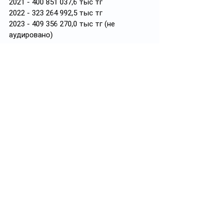
2021 - 400 851 037,6 тыс тг
2022 - 323 264 992,5 тыс тг
2023 - 409 356 270,0 тыс тг (не 
аудировано)
В 2022 средства поступили из
Армения 9,52 млрд тг
Беларусь 15,34 млрд тг
Кыргызстан 7,58 млрд тг
Россия 251,82 млрд тг
Ваши Черный лебедь, рак и щука
#ЕАЭС
#расчеты
Смотреть все
Похожие посты