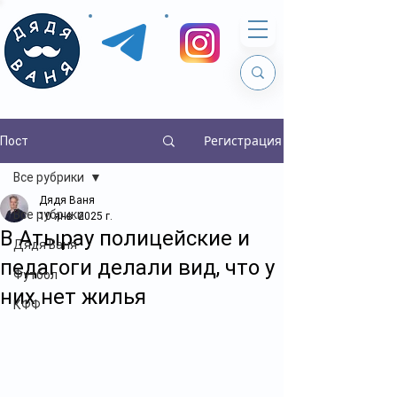
Регистрация
Пост
Все рубрики
Дядя Ваня
Все рубрики
10 янв. 2025 г.
В Атырау полицейские и
Дядя Ваня
педагоги делали вид, что у
Футбол
них нет жилья
КФФ