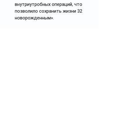
внутриутробных операций, что 
позволило сохранить жизни 32 
новорожденным».
Учёные из Кореи выяснили, что 
каждый проведенный перед 
экраном час увеличивает риск 
развития миопии, также 
называемой близорукостью, на 
21%. 
«Холод»
 со ссылкой на The 
Guardian пишет: было 
проанализировано 45 предыдущих 
исследований с участием 335 524 
человек, в которых изучалось 
использование цифровых 
экранных устройств: мобильных 
телефонов, игровых приставок и 
телевизоров. По их мнению, для 
тех, кто уже страдал этим 
заболеванием, дополнительный 