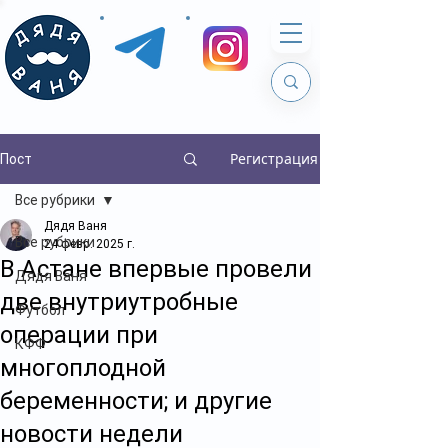
Регистрация
Пост
Все рубрики
Дядя Ваня
Все рубрики
24 февр. 2025 г.
В Астане впервые провели
Дядя Ваня
две внутриутробные
Футбол
операции при
КФФ
многоплодной
беременности; и другие
новости недели