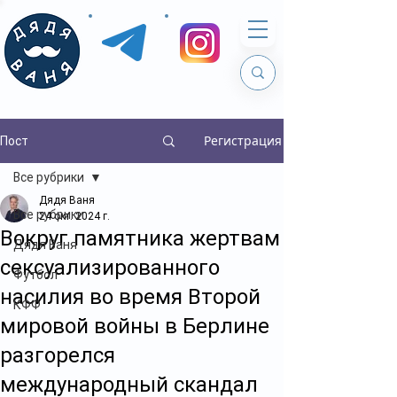
Регистрация
Пост
Все рубрики
Дядя Ваня
Все рубрики
24 окт. 2024 г.
Вокруг памятника жертвам
Дядя Ваня
сексуализированного
Футбол
насилия во время Второй
КФФ
мировой войны в Берлине
разгорелся
международный скандал