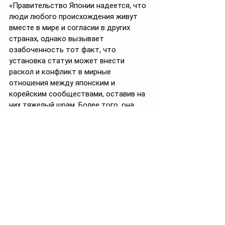
«Правительство Японии надеется, что 
люди любого происхождения живут 
вместе в мире и согласии в других 
странах, однако вызывает 
озабоченность тот факт, что 
установка статуи может внести 
раскол и конфликт в мирные 
отношения между японским и 
корейским сообществами, оставив на 
них тяжелый шрам. Более того, она 
стала причиной беспорядков и в 
Берлине», - говорится в ответе 
посольства. 
В 2015 году Япония и Южная Корея 
заключили соглашение о прекращении 
спора, Токио принес извинения и 
перечислил 8,1 миллиона евро в фонд 
поддержки жертв. 