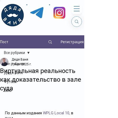
Регистрация
Пост
Все рубрики
Дядя Ваня
Все рубрики
7 янв. 2025 г.
Виртуальная реальность
Дядя Ваня
как доказательство в зале
Футбол
суда
КФФ
По данным издания 
WPLG Local 10,
 в 