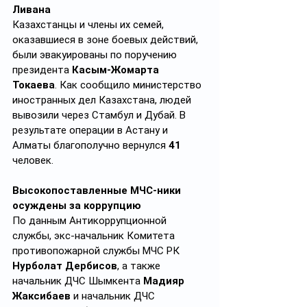
Ливана
Казахстанцы и члены их семей, 
оказавшиеся в зоне боевых действий, 
были эвакуированы по поручению 
президента 
Касым-Жомарта 
Токаева
. Как сообщило министерство 
иностранных дел Казахстана, людей 
вывозили через Стамбул и Дубай. В 
результате операции в Астану и 
Алматы благополучно вернулся 
41
человек.
Высокопоставленные МЧС-ники 
осуждены за коррупцию
По данным Антикоррупционной 
службы, экс-начальник Комитета 
противопожарной службы
МЧС РК 
Нурболат Дербисов
, а также 
начальник ДЧС Шымкента 
Мадияр 
Жаксибаев
 и начальник ДЧС 