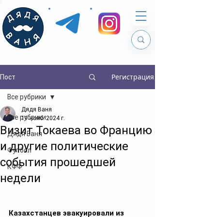
Регистрация
Пост
Все рубрики
Дядя Ваня
Все рубрики
11 нояб. 2024 г.
Визит Токаева во Францию
Дядя Ваня
и другие политические
Футбол
события прошедшей
КФФ
недели
Казахстанцев эвакуировали из 