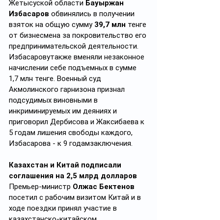
Жетысуской области 
Бауыржан 
Избасаров 
обвинялись в получении 
взяток на общую сумму 
39,7 млн
 тенге 
от бизнесмена за покровительство его 
предпринимательской деятельности. 
Избасаровутакже вменяли незаконное 
начислении себе подъемных в сумме 
1,7 млн тенге. Военный суд 
Акмолинского гарнизона признал 
подсудимых виновными в 
инкриминируемых им деяниях и 
приговорил Дербисова и Жаксибаева к 
5 годам лишения свободы каждого, 
Избасарова - к 9 годамзаключения.
Казахстан и Китай подписали 
соглашения на 2,5 млрд долларов
Премьер-министр 
Олжас Бектенов
посетил с рабочим визитом Китай и в 
ходе поездки принял участие в 
казахстанско-китайском 