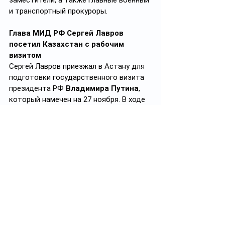
заместители, а также главные военный 
и транспортный прокуроры.
Глава МИД РФ Сергей Лавров 
посетил Казахстан с рабочим 
визитом
Сергей Лавров приезжал в Астану для 
подготовки государственного визита 
президента РФ 
Владимира Путина
, 
который намечен на 27 ноября. В ходе 
переговоров с главой МИД РК 
Муратом Нуртлеу 
обсуждались и 
другие вопросы, касающиеся 
сотрудничества двух стран. В 
частности, российская сторона в 
очередной раз высказала 
заинтересованность в участии в 
строительстве АЭС в Казахстане. По 
итогам переговоров был подписан ряд 
документов, в том числе план 
мероприятий по сотрудничеству 