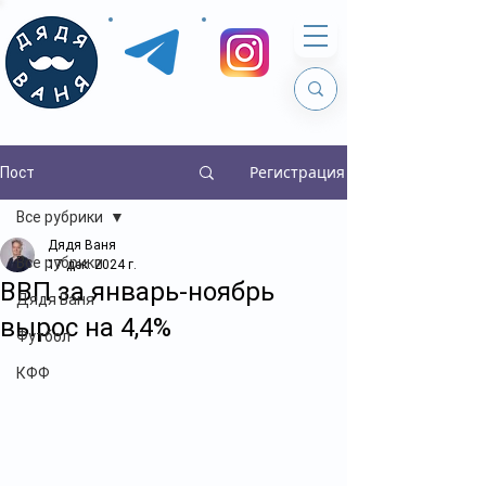
Регистрация
Пост
Все рубрики
Дядя Ваня
Все рубрики
17 дек. 2024 г.
ВВП за январь-ноябрь
Дядя Ваня
вырос на 4,4%
Футбол
КФФ