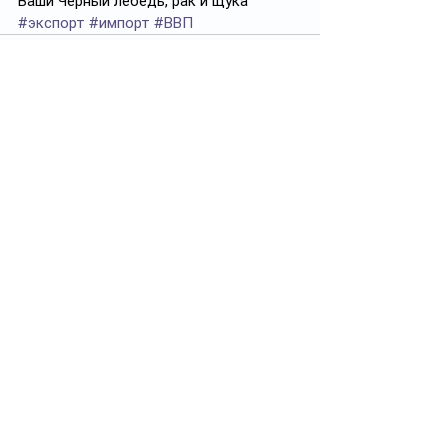
Ваши Черный лебедь, рак и щука
#экспорт
#импорт
#ВВП
Смотреть все
Похожие посты