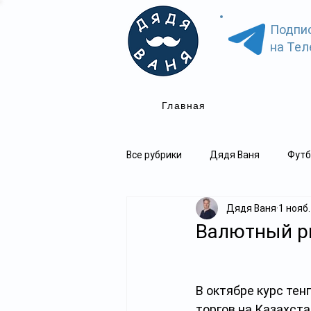
Подпи
на Тел
Главная
Все рубрики
Дядя Ваня
Футб
Дядя Ваня
1 нояб.
Валютный р
В октябре курс тен
торгов на Казахста