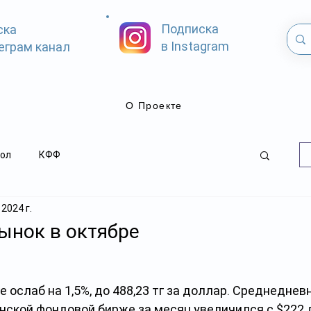
Подписка
ска
в Instagram
еграм канал
О Проекте
ол
КФФ
 2024 г.
ынок в октябре
ге ослаб на 1,5%, до 488,23 тг за доллар. Среднеднев
нской фондовой бирже за месяц увеличился с $222 д