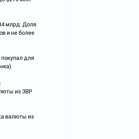
4 млрд. Доля 
в и не более 
 покупал для 
нка).
 
люты из ЗВР 
а валюты из 