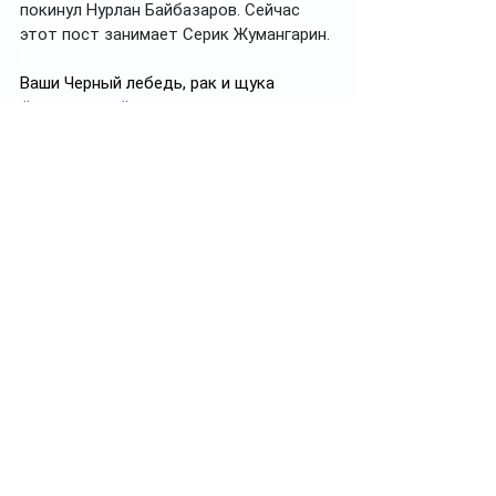
покинул Нурлан Байбазаров. Сейчас 
этот пост занимает Серик Жумангарин.
Ваши Черный лебедь, рак и щука
#президент
#правительство
Смотреть все
Похожие посты