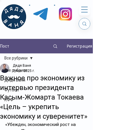
Регистрация
Пост
Все рубрики
Дядя Ваня
Все рубрики
3 янв. 2025 г.
Важное про экономику из
Дядя Ваня
интервью президента
Футбол
Касым-Жомарта Токаева
КФФ
«Цель – укрепить
экономику и суверенитет»
«Убежден, экономический рост на 