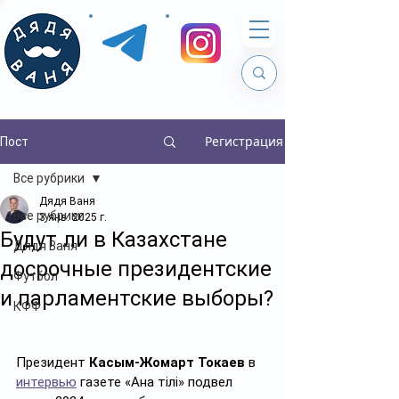
Регистрация
Пост
Все рубрики
Дядя Ваня
Все рубрики
3 янв. 2025 г.
Будут ли в Казахстане
Дядя Ваня
досрочные президентские
Футбол
и парламентские выборы?
КФФ
Президент 
Касым-Жомарт Токаев
 в 
интервью
 газете «Ана тілі» подвел 