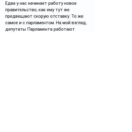
Едва у нас начинает работу новое 
правительство, как ему тут же 
предвещают скорую отставку. То же 
самое и с парламентом. На мой взгляд, 
депутаты Парламента работают 
продуктивно, проявляют гражданскую 
и политическую ответственность. Что 
касается правительства, то это более 
подвижный механизм, изменения в его 
составе возможны, в том числе с 
учетом позиции правящей партии 
«Аманат» и других парламентских 
партий. На мой взгляд, предпосылок 
для досрочных парламентских 
выборов пока не существует. Выборы 
состоятся в предусмотренные 
законодательством сроки. 
Об отношениях с Россией