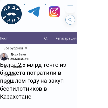
Регистрация
Пост
Все рубрики
Дядя Ваня
Все рубрики
24 дек. 2024 г.
Более 2,5 млрд тенге из
Дядя Ваня
бюджета потратили в
Футбол
прошлом году на закуп
КФФ
беспилотников в
Казахстане