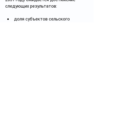
следующих результатов:
доля субъектов сельского 
хозяйства, промышленности и 
энергетики, применяющих БАС, 
составит не менее 30%;
занятие казахстанскими 
предприятиями, 
разрабатывающими и 
производящими беспилотники, 
перспективных специфичных ниш 
на глобальном рынке (применение 
не менее 10 таких разработок на 
международных рынках);
охват 80% организаций среднего и 
профессионального образования 
обучением основам гражданской 
беспилотной авиации.