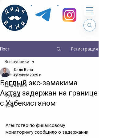
Регистрация
Пост
Все рубрики
Дядя Ваня
Все рубрики
17 февр. 2025 г.
Беглый экс-замакима
Дядя Ваня
Актау задержан на границе
Футбол
с Узбекистаном
КФФ
Агентство по финансовому 
мониторингу сообщило о задержании 