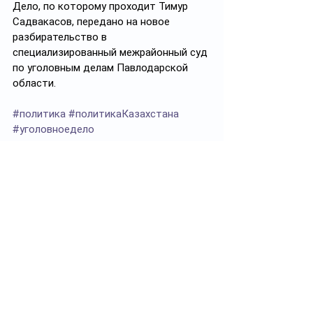
Дело, по которому проходит Тимур 
Садвакасов, передано на новое 
разбирательство в 
специализированный межрайонный суд 
по уголовным делам Павлодарской 
области.
#политика
#политикаКазахстана
#уголовноедело
Подписывайтесь на 
https://t.me/politprosvet_kz
Смотреть все
Похожие посты