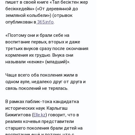
пишет в своей книге «Тал бесіктен жер 
бесіккедейін» («От деревянной до 
земляной колыбели») (отрывок 
опубликован в
365.info
. 
«Поэтому они и брали себе на 
воспитание первых, вторых и даже 
третьих внуков сразу после окончания 
кормления их грудью. Внука они 
называли «кенже» (младший)».
Чаще всего оба поколения жили в 
одном ауле, недалеко друг от друга и 
связь поколений не терялась.
В рамках паблик-тока кандидатка 
исторических наук Карлыгаш 
Бижигитова (
Elle.kz
) говорит, что в 
реалиях кочевья представители 
старшего поколения брали детей на 
воспитание ещё и потому, что с 