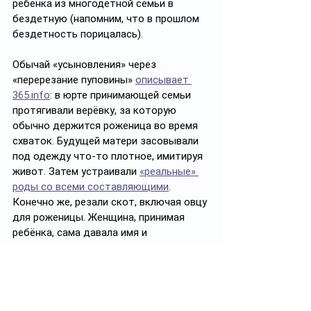
ребёнка из многодетной семьи в 
бездетную (напомним, что в прошлом 
бездетность порицалась).
Обычай «усыновления» через 
«перерезание пуповины» 
описывает 
365.info
: в юрте принимающей семьи 
протягивали верёвку, за которую 
обычно держится роженица во время 
схваток. Будущей матери засовывали 
под одежду что-то плотное, имитируя 
живот. Затем устраивали 
«реальные» 
роды со всеми составляющими
. 
Конечно же, резали скот, включая овцу 
для роженицы. Женщина, принимая 
ребёнка, сама давала имя и 
вкладывала в правую руку асық 
жілік(овечий коленный сустав). Он 
сохранялся, как доказательство 
ритуала усыновления. С этого момента 
малыш становился буквально частью 