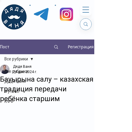
Регистрация
Пост
Все рубрики
Дядя Ваня
Все рубрики
24 дек. 2024 г.
Бауырына салу – казахская
Дядя Ваня
традиция передачи
Футбол
ребёнка старшим
КФФ