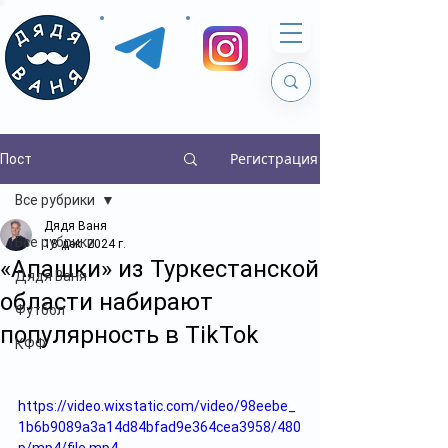
Регистрация
Пост
Все рубрики
Дядя Ваня
Все рубрики
18 дек. 2024 г.
«Апашки» из Туркестанской
Дядя Ваня
области набирают
Футбол
популярность в TikTok
КФФ
https://video.wixstatic.com/video/98eebe_
1b6b9089a3a14d84bfad9e364cea3958/480