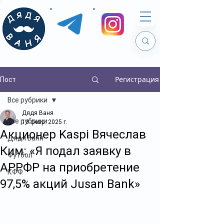
Регистрация
Пост
Все рубрики
Дядя Ваня
Все рубрики
13 февр. 2025 г.
Акционер Kaspi Вячеслав
Дядя Ваня
Ким: «Я подал заявку в
Футбол
АРРФР на приобретение
КФФ
97,5% акций Jusan Bank»