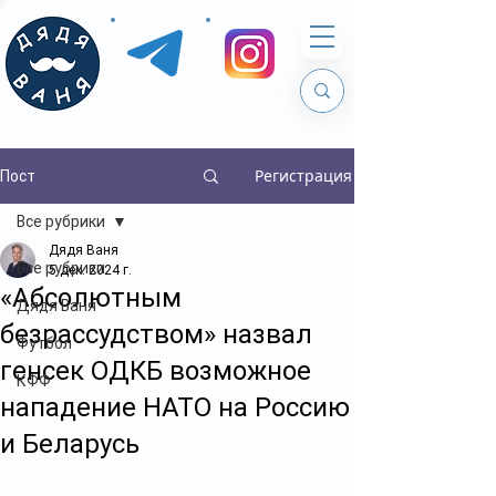
Регистрация
Пост
Все рубрики
Дядя Ваня
Все рубрики
5 дек. 2024 г.
«Абсолютным
Дядя Ваня
безрассудством» назвал
Футбол
генсек ОДКБ возможное
КФФ
нападение НАТО на Россию
и Беларусь