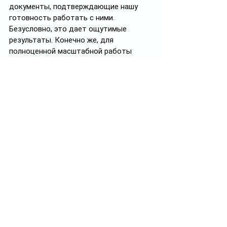
документы, подтверждающие нашу 
готовность работать с ними. 
Безусловно, это дает ощутимые 
результаты. Конечно же, для 
полноценной масштабной работы 
нужны и кадры, и финансы. Но те 
ресурсы, которые у нас сегодня есть, 
дают нам возможность лучше 
понимать, оценивать и прогнозировать 
процессы, происходящие в зоне 
ответственности ОДКБ.
О праздновании 80-летия Великой 
Победы
Празднование 80-летия Победы в 
Великой отечественной войне имеет 
исключительное значение. Нет 
необходимости, наверное, говорить о 
том, что многонациональный народ 