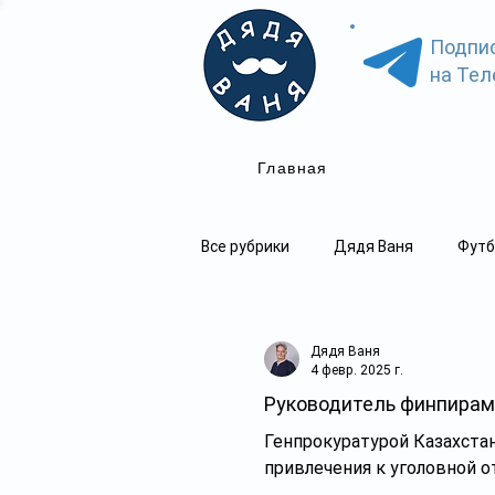
Подпи
на Тел
Главная
Все рубрики
Дядя Ваня
Футб
Дядя Ваня
4 февр. 2025 г.
Руководитель финпирам
Генпрокуратурой Казахстана из Кыргызской Республики экстрадирован гражданин нашей стр
привлечения к уголовной от