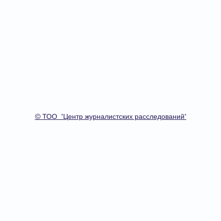
О проекте
© ТОО "Центр журналистских расследований"