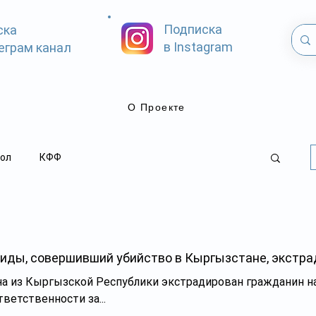
Подписка
ска
в Instagram
еграм канал
О Проекте
ол
КФФ
иды, совершивший убийство в Кыргызстане, экстра
аны для
ветственности за...