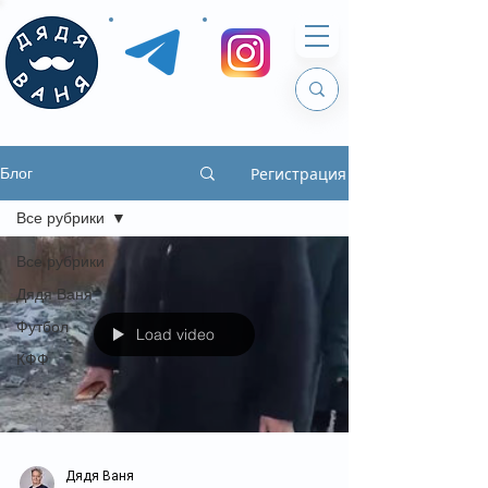
Регистрация
Блог
Все рубрики
Все рубрики
Дядя Ваня
Футбол
Load video
КФФ
Дядя Ваня